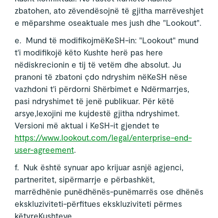
zbatohen, ato zëvendësojnë të gjitha marrëveshjet
e mëparshme oseaktuale mes jush dhe "Lookout".
e. Mund të modifikojmëKeSH-in: "Lookout" mund
t'i modifikojë këto Kushte herë pas here
nëdiskrecionin e tij të vetëm dhe absolut. Ju
pranoni të zbatoni çdo ndryshim nëKeSH nëse
vazhdoni t'i përdorni Shërbimet e Ndërmarrjes,
pasi ndryshimet të jenë publikuar. Për këtë
arsye,lexojini me kujdestë gjitha ndryshimet.
Versioni më aktual i KeSH-it gjendet te
https://www.lookout.com/legal/enterprise-end-
user-agreement
.
f. Nuk është synuar apo krijuar asnjë agjenci,
partneritet, sipërmarrje e përbashkët,
marrëdhënie punëdhënës-punëmarrës ose dhënës
ekskluziviteti-përfitues ekskluziviteti përmes
këtyreKushteve.