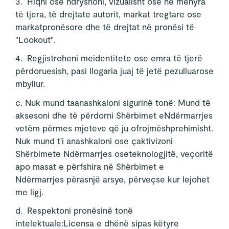
3. Hiqni ose ndryshoni, vizualisht ose në mënyra
të tjera, të drejtate autorit, markat tregtare ose
markatpronësore dhe të drejtat në pronësi të
"Lookout".
4. Regjistroheni meidentitete ose emra të tjerë
përdoruesish, pasi llogaria juaj të jetë pezulluarose
mbyllur.
c. Nuk mund taanashkaloni sigurinë tonë: Mund të
aksesoni dhe të përdorni Shërbimet eNdërmarrjes
vetëm përmes mjeteve që ju ofrojmëshprehimisht.
Nuk mund t'i anashkaloni ose çaktivizoni
Shërbimete Ndërmarrjes oseteknologjitë, veçoritë
apo masat e përfshira në Shërbimet e
Ndërmarrjes përasnjë arsye, përveçse kur lejohet
me ligj.
d. Respektoni pronësinë tonë
intelektuale:Licensa e dhënë sipas këtyre