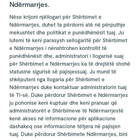
Ndërmarrjes.
Nëse krijoni njëllogari për Shërbimet e
Ndërmarrjes, duhet ta përdorni atë në përputhje
mekushtet dhe politikat e punëdhënësit tuaj. Ju
lutemi të keni parasysh sellogaritë për Shërbimet
e Ndërmarrjes i nënshtrohen kontrollit të
punëdhënësit dhe, administratori i llogarisë suaj
për Shërbimet e Ndërmarrjes ka të drejtëtë shohë
statusine sigurisë së pajisjessuaj. Ju mund të
shkëputeni nga llogaria për Shërbimet e
Ndërmarrjes duke kontaktuar administratorin tuaj
të TI-së. Duke përdorur Shërbimet e Ndërmarrjes
ju pohonise keni kuptuar dhe keni pranuar që
administratorët e Shërbimeve të Ndërmarrjestë
kenë akses në informacione për aplikacione
dashakeq ose informacione tëtjera në pajisjen
tuaj. Duke përdorur Shërbimete Ndërmarrjes, bini