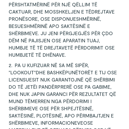
PËRSHTATMËRINË PËR NJË QËLLIM TË
CAKTUAR, DHE MOSSHKELJEN E TËDREJTAVE
PRONËSORE, OSE DISPONUESHMËRINË,
BESUESHMËRINË APO SAKTËSINË E
SHËRBIMEVE. JU JENI PËRGJEGJËS PËR ÇDO
DËM NË PAJISJEN OSE APARATIN TUAJ,
HUMBJE TË TË DREJTAVETË PËRDORIMIT OSE
HUMBJETË TË DHËNAVE.
2. PA U KUFIZUAR NË SA MË SIPËR,
"LOOKOUT"DHE BASHKËPUNËTORËT E TIJ OSE
LICENSUESIT NUK GARANTOJNË QË SHËRBIMI
DO TË JETËI PANDËRPRERË OSE PA GABIME,
DHE NUK JAPIN GARANCI PËR REZULTATET QË
MUND TËMERREN NGA PËRDORIMI I
SHËRBIMEVE OSE PËR SHPEJTËSINË,
SAKTËSINË, PLOTËSINË, APO PËRMBAJTJEN E
SHËRBIMEVE, INFORMACIONEVEOSE