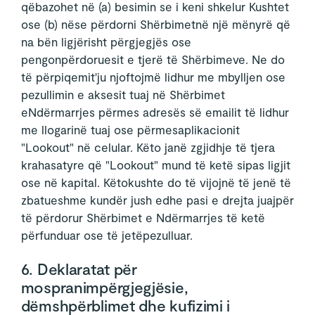
qëbazohet në (a) besimin se i keni shkelur Kushtet
ose (b) nëse përdorni Shërbimetnë një mënyrë që
na bën ligjërisht përgjegjës ose
pengonpërdoruesit e tjerë të Shërbimeve. Ne do
të përpiqemit'ju njoftojmë lidhur me mbylljen ose
pezullimin e aksesit tuaj në Shërbimet
eNdërmarrjes përmes adresës së emailit të lidhur
me llogarinë tuaj ose përmesaplikacionit
"Lookout" në celular. Këto janë zgjidhje të tjera
krahasatyre që "Lookout" mund të ketë sipas ligjit
ose në kapital. Këtokushte do të vijojnë të jenë të
zbatueshme kundër jush edhe pasi e drejta juajpër
të përdorur Shërbimet e Ndërmarrjes të ketë
përfunduar ose të jetëpezulluar.
6. Deklaratat për
mospranimpërgjegjësie,
dëmshpërblimet dhe kufizimi i