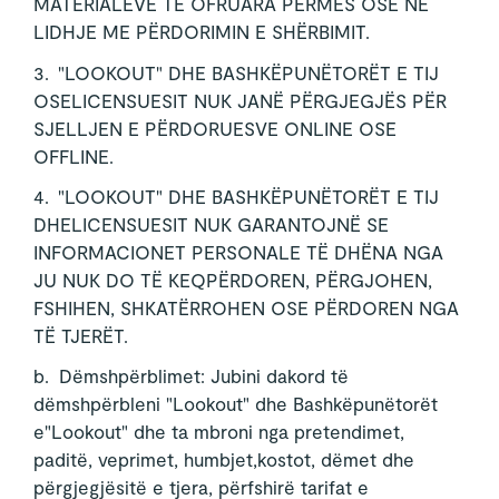
MATERIALEVE TË OFRUARA PËRMES OSE NË
LIDHJE ME PËRDORIMIN E SHËRBIMIT.
3. "LOOKOUT" DHE BASHKËPUNËTORËT E TIJ
OSELICENSUESIT NUK JANË PËRGJEGJËS PËR
SJELLJEN E PËRDORUESVE ONLINE OSE
OFFLINE.
4. "LOOKOUT" DHE BASHKËPUNËTORËT E TIJ
DHELICENSUESIT NUK GARANTOJNË SE
INFORMACIONET PERSONALE TË DHËNA NGA
JU NUK DO TË KEQPËRDOREN, PËRGJOHEN,
FSHIHEN, SHKATËRROHEN OSE PËRDOREN NGA
TË TJERËT.
b. Dëmshpërblimet: Jubini dakord të
dëmshpërbleni "Lookout" dhe Bashkëpunëtorët
e"Lookout" dhe ta mbroni nga pretendimet,
paditë, veprimet, humbjet,kostot, dëmet dhe
përgjegjësitë e tjera, përfshirë tarifat e