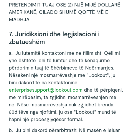
PRETENDIMIT TUAJ OSE (2) NJË MIJË DOLLARË
AMERIKANË, CILADO SHUMË QOFTË MË E
MADHJA.
7. Juridiksioni dhe legjislacioni i
zbatueshëm
a. Ju lutemitë kontaktoni me ne fillimisht: Qëllimi
ynë ështëtë jeni të lumtur dhe të kënaqurme
përdorimin tuaj të Shërbimeve të Ndërmarrjes.
Nësekeni një mosmarrëveshje me "Lookout", ju
bini dakord të na kontaktoninë
enterprisesupport@lookout.com
dhe të përpiqeni,
me mirëbesim, ta zgjidhni mosmarrëveshjen me
ne. Nëse mosmarrëveshja nuk zgjidhet brenda
60ditëve nga njoftimi, ju ose "Lookout" mund të
hapni një procesgjyqësor formal.
b. Ju bini dakord përarbitrazh: Në masën e lejuar