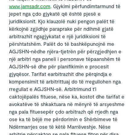
www.jamsadr.com
. Gjykimi përfundimtarmund të
jepet nga çdo gjykatë që është pjesë e
juridiksionit. Kjo klauzolë nuki pengon palët të
kërkojnë zgjidhje paraprake për ndihmë gjatë
arbitrazhit ngagjykatat e një juridiksioni të
përshtatshëm. Palët do të bashkëpunojnë me
AGJSHN-nëdhe njëra-tjetrën për përzgjedhjen e
një arbitri nga paneli i personave tëpaanshëm të
AGJSHN-së dhe për planifikimin e procesit
gjyqësor. Tarifat earbitrazhit dhe përqindja e
kompensimit të arbitrittuaj do të rregullohen nga
rregullat e AGJSHN-së. Arbitrimund t'i
caktojëpalës fituese, nëse ka, kostot dhe tarifat e
avokatëve të shkaktuara në mënyrë të arsyeshme
nga pala fituesepër çdo arbitrazh që rrjedh nga
ose ka të bëjë me përdorimin e Shërbimeve të
Ndërmarrjes ose të këtë Marrëveshje. Nëse
arbitrie përcakton se pala fituese fiton për disa,