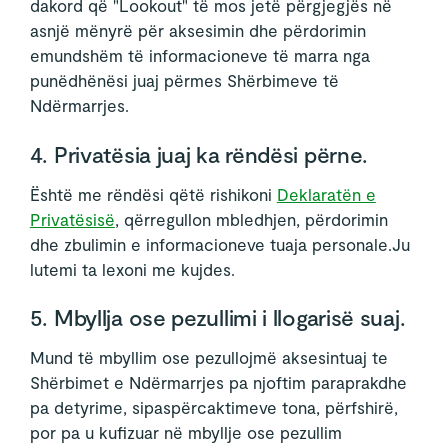
dakord që "Lookout" të mos jetë përgjegjës në
asnjë mënyrë për aksesimin dhe përdorimin
emundshëm të informacioneve të marra nga
punëdhënësi juaj përmes Shërbimeve të
Ndërmarrjes.
4. Privatësia juaj ka rëndësi përne.
Është me rëndësi qëtë rishikoni
Deklaratën e
Privatësisë
, qërregullon mbledhjen, përdorimin
dhe zbulimin e informacioneve tuaja personale.Ju
lutemi ta lexoni me kujdes.
5. Mbyllja ose pezullimi i llogarisë suaj.
Mund të mbyllim ose pezullojmë aksesintuaj te
Shërbimet e Ndërmarrjes pa njoftim paraprakdhe
pa detyrime, sipaspërcaktimeve tona, përfshirë,
por pa u kufizuar në mbyllje ose pezullim