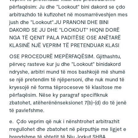
përfaqësim: Ju dhe "Lookout" bini dakord se çdo
arbitrazhdo të kufizohet në mosmarrëveshjen mes
jush dhe "Lookout".JU PRANONI DHE BINI
DAKORD SE JU DHE "LOOKOUT" HIQNI DORË
NGA TË QENIT PALA PADITËSE OSE ANËTARË
KLASINË NJË VEPRIM TË PRETENDUAR KLASI
OSE PROCEDURË MEPËRFAQËSIM. Gjithashtu,
përveç rasteve kur ju dhe "Lookout" binidakord
ndryshe, arbitri mund të mos bashkojë më shumë
se një pretendim të njëpersoni, dhe nuk mund të
kryesojë në forma tëproceseve të klasitose me
përfaqësim. Nëse ky paragraf specifiknuk
zbatohet, atëherënënseksionet 7(b)-(d) do të jenë
të pavlefshme.
e. Çdo veprim që nuk i nënshtrohet arbitrazhit
rregullohet dhe zbatohet në përputhje me ligjet e
brendshme të shtetit të Nju Jorkut,SHBA,