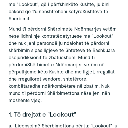
me "Lookout", që i përfshinkëto Kushte, ju bini
dakord që t'u nënshtroheni këtyreKushteve të
Shërbimit.
Mund t'i përdorni Shërbimete Ndërmarrjes vetëm
nëse lidhni një kontratëdetyruese me "Lookout"
dhe nuk jeni personqë ju ndalohet të përdorni
shërbimin sipas ligjeve të Shteteve të Bashkuara
osejuridiksionit të zbatueshëm. Mund t'i
përdorniShërbimet e Ndërmarrjes vetëm në
përputhjeme këto Kushte dhe me ligjet, rregullat
dhe rregulloret vendore, shtetërore,
kombëtaredhe ndërkombëtare në zbatim. Nuk
mund t'i përdorni Shërbimettona nëse jeni nën
moshën16 vjeç.
1. Të drejtat e "Lookout"
a. Licensojmë Shërbimettona për ju: "Lookout" ju