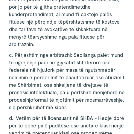
por jo për të gjitha pretendimetdhe
kundërpretendimet, ai mund t'i caktojë palës
fituese një përqindje tëpërshtatshme të kostove
dhe tarifave të avokatëve të shkaktuara në
mënyrë tëarsyeshme nga pala fituese për
arbitrazhin.
c. Përjashtim nga arbitrazhi: Secilanga palët mund
të ngrejënjë padi në gjykatat shtetërore ose
federale në NjuJork për masa të ngutshmepër
ndalimin e përdorimit të paautorizuar ose abuzimit
me Shërbimet, ose shkeljene të drejtave të
pronësis intelektuale, pa u përfshirë menjëherë në
procesinjoformal të njoftimit për mosmarrëveshje,
siç përshkruhet më sipër.
d. Vetëm për të licensuarit në SHBA - Heqje dorë
për të qenë palë paditëse ose anëtarë klasi nënjë
veprim të pretenduar klasi ose procedurëme