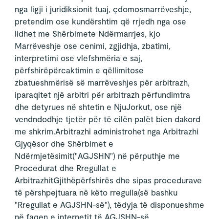
nga ligji i juridiksionit tuaj, çdomosmarrëveshje,
pretendim ose kundërshtim që rrjedh nga ose
lidhet me Shërbimete Ndërmarrjes, kjo
Marrëveshje ose cenimi, zgjidhja, zbatimi,
interpretimi ose vlefshmëria e saj,
përfshirëpërcaktimin e qëllimitose
zbatueshmërisë së marrëveshjes për arbitrazh,
iparaqitet një arbitri për arbitrazh përfundimtra
dhe detyrues në shtetin e NjuJorkut, ose një
vendndodhje tjetër për të cilën palët bien dakord
me shkrim.Arbitrazhi administrohet nga Arbitrazhi
Gjyqësor dhe Shërbimet e
Ndërmjetësimit("AGJSHN") në përputhje me
Procedurat dhe Rregullat e
ArbitrazhitGjithëpërfshirës dhe sipas procedurave
të përshpejtuara në këto rregulla(së bashku
"Rregullat e AGJSHN-së"), tëdyja të disponueshme
në faqen e internetit të AGJSHN-së