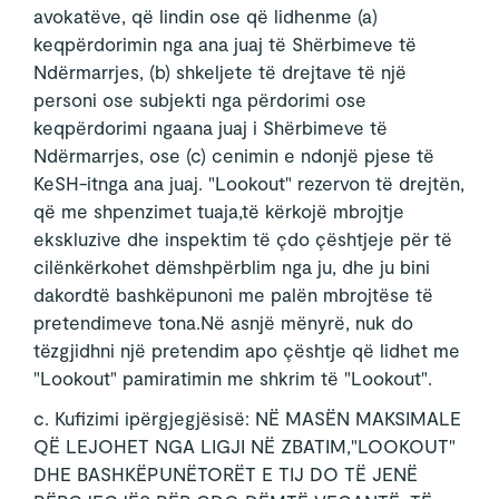
avokatëve, që lindin ose që lidhenme (a)
keqpërdorimin nga ana juaj të Shërbimeve të
Ndërmarrjes, (b) shkeljete të drejtave të një
personi ose subjekti nga përdorimi ose
keqpërdorimi ngaana juaj i Shërbimeve të
Ndërmarrjes, ose (c) cenimin e ndonjë pjese të
KeSH-itnga ana juaj. "Lookout" rezervon të drejtën,
që me shpenzimet tuaja,të kërkojë mbrojtje
ekskluzive dhe inspektim të çdo çështjeje për të
cilënkërkohet dëmshpërblim nga ju, dhe ju bini
dakordtë bashkëpunoni me palën mbrojtëse të
pretendimeve tona.Në asnjë mënyrë, nuk do
tëzgjidhni një pretendim apo çështje që lidhet me
"Lookout" pamiratimin me shkrim të "Lookout".
c. Kufizimi ipërgjegjësisë: NË MASËN MAKSIMALE
QË LEJOHET NGA LIGJI NË ZBATIM,"LOOKOUT"
DHE BASHKËPUNËTORËT E TIJ DO TË JENË