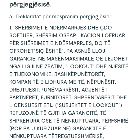
përgjegjësisë.
a. Deklaratat për mospranim përgjegjësie:
1. SHËRBIMET E NDËRMARRJES DHE ÇDO
SOFTUER, SHËRBIM OSEAPLIKACION I OFRUAR
PËR SHËRBIMET E NDËRMARRJES, DO TË
OFROHET"SIÇ ËSHTË", PA ASNJË LLOJ
GARANCIE. NË MASËNMAKSIMALE QË LEJOHET
NGA LIGJI NË ZBATIM, "LOOKOUT" DHE NJËSITË
E TIJEKONOMIKE, BASHKËPUNËTORËT,
KOMPANITË E LIDHURA ME TË, NËPUNËSIT,
DREJTUESIT,PUNËMARRËSIT, AGJENTËT,
PARTNERËT, FURNITORËT, SHPËRNDARËSIT DHE
LICENSUESIT ETIJ ("SUBJEKTET E LOOKOUT")
REFUZOJNË TË GJITHA GARANCITË, TË
SHPREHURA OSE TË NËNKUPTUARA, PËRFSHIRË
(POR PA U KUFIZUAR NË) GARANCITË E
NËNKUPTUARA TËTREGTUESHMËRISË,