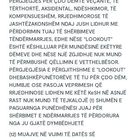
PËRGJEGJËS PËR ÇDO DËMTË VEÇANTË, TË
TËRTHORTË, AKSIDENTAL, NDËSHKIMOR, TË
KOMPENSUESHËM, RRJEDHIMOROSE TË
JASHTËZAKONSHËM NDAJ JUSH LIDHUR ME
PËRDORIMIN TUAJ TË SHËRBIMEVE
TËNDËRMARRJES, EDHE NËSE "LOOKOUT"
ËSHTË KËSHILLUAR PËR MUNDËSINË EKËTYRE
DËMEVE DHE NËSE NJË ZGJIDHJE NUK MUND
TË PËRMBUSHË QËLLIMIN E VETTHELBËSOR.
PËRGJEGJËSIA E PËRGJITHSHME E "LOOKOUT"
DHEBASHKËPUNËTORËVE TË TIJ PËR ÇDO DËM,
HUMBJE OSE PASOJA VEPRIMESH QË
RRJEDHINOSE LIDHEN ME KËTË KeSH NË ASNJË
RAST NUK MUND TË TEJKALOJË (1) SHUMËN E
PAGUARNGA PUNËDHËNËSI JUAJ PËR
SHËRBIMET E NDËRMARRJES TË PËRDORURA
NGA JU GJATË DYMBËDHJETË
(12) MUAJVE NË VIJIMI TË DATËS SË