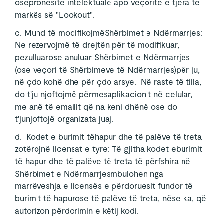
osepronësitë intelektuale apo veçoritë e tjera të
markës së "Lookout".
c. Mund të modifikojmëShërbimet e Ndërmarrjes:
Ne rezervojmë të drejtën për të modifikuar,
pezulluarose anuluar Shërbimet e Ndërmarrjes
(ose veçori të Shërbimeve të Ndërmarrjes)për ju,
në çdo kohë dhe për çdo arsye. Në raste të tilla,
do t'ju njoftojmë përmesaplikacionit në celular,
me anë të emailit që na keni dhënë ose do
t'junjoftojë organizata juaj.
d. Kodet e burimit tëhapur dhe të palëve të treta
zotërojnë licensat e tyre: Të gjitha kodet eburimit
të hapur dhe të palëve të treta të përfshira në
Shërbimet e Ndërmarrjesmbulohen nga
marrëveshja e licensës e përdoruesit fundor të
burimit të hapurose të palëve të treta, nëse ka, që
autorizon përdorimin e këtij kodi.