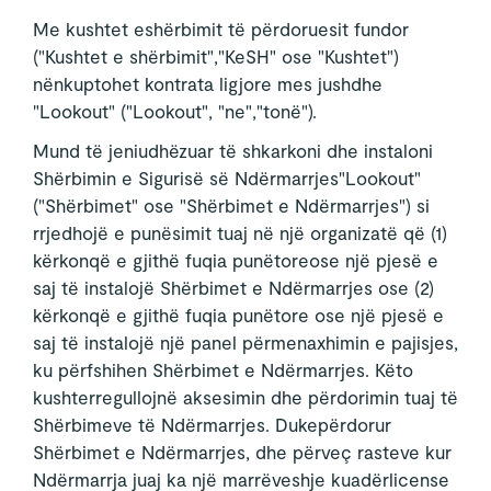
Me kushtet eshërbimit të përdoruesit fundor
("Kushtet e shërbimit","KeSH" ose "Kushtet")
nënkuptohet kontrata ligjore mes jushdhe
"Lookout" ("Lookout", "ne","tonë").
Mund të jeniudhëzuar të shkarkoni dhe instaloni
Shërbimin e Sigurisë së Ndërmarrjes"Lookout"
("Shërbimet" ose "Shërbimet e Ndërmarrjes") si
rrjedhojë e punësimit tuaj në një organizatë që (1)
kërkonqë e gjithë fuqia punëtoreose një pjesë e
saj të instalojë Shërbimet e Ndërmarrjes ose (2)
kërkonqë e gjithë fuqia punëtore ose një pjesë e
saj të instalojë një panel përmenaxhimin e pajisjes,
ku përfshihen Shërbimet e Ndërmarrjes. Këto
kushterregullojnë aksesimin dhe përdorimin tuaj të
Shërbimeve të Ndërmarrjes. Dukepërdorur
Shërbimet e Ndërmarrjes, dhe përveç rasteve kur
Ndërmarrja juaj ka një marrëveshje kuadërlicense