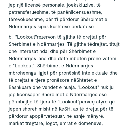
jep një licensë personale, joekskluzive, të
patransferueshme, të panënlicensueshme,
tërevokueshme, për t'i përdorur Shërbimet e
Ndërmarrjes sipas kushteve përkatëse.
b. "Lookout"rezervon të gjitha të drejtat për
Shërbimet e Ndërmarrjes: Të gjitha tëdrejtat, titujt
dhe interesat ndaj dhe për Shërbimet e
Ndërmarrjes janë dhe dotë mbeten pronë vetëm
e "Lookout". Shërbimet e Ndërmarrjes
mbrohennga ligjet për pronësinë intelektuale dhe
të drejtat e tjera pronësore nëShtetet e
Bashkuara dhe vendet e huaja. "Lookout" nuk ju
jep licensapër Shërbimet e Ndërmarrjes ose
përmbajtje të tjera të "Lookout"përveç atyre që
jepen shprehimisht në KeSH, as të drejta për të
përdorur apopërvetësuar, në asnjë mënyrë,
markat tregtare, logot, emrat e domeneve,