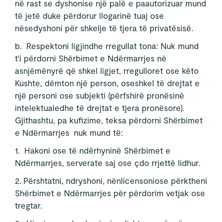
në rast se dyshonise një palë e paautorizuar mund
të jetë duke përdorur llogarinë tuaj ose
nësedyshoni për shkelje të tjera të privatësisë.
b. Respektoni ligjindhe rregullat tona: Nuk mund
t'i përdorni Shërbimet e Ndërmarrjes në
asnjëmënyrë që shkel ligjet, rregulloret ose këto
Kushte, dëmton një person, oseshkel të drejtat e
një personi ose subjekti (përfshirë pronësinë
intelektualedhe të drejtat e tjera pronësore).
Gjithashtu, pa kufizime, teksa përdorni Shërbimet
e Ndërmarrjes nuk mund të:
1. Hakoni ose të ndërhyninë Shërbimet e
Ndërmarrjes, serverate saj ose çdo rrjettë lidhur.
2. Përshtatni, ndryshoni, nënlicensoniose përktheni
Shërbimet e Ndërmarrjes për përdorim vetjak ose
tregtar.