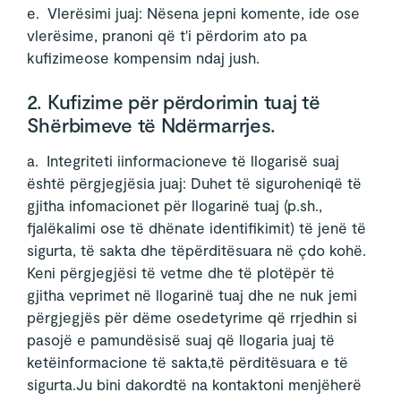
e. Vlerësimi juaj: Nësena jepni komente, ide ose
vlerësime, pranoni që t'i përdorim ato pa
kufizimeose kompensim ndaj jush.
2. Kufizime për përdorimin tuaj të
Shërbimeve të Ndërmarrjes.
a. Integriteti iinformacioneve të llogarisë suaj
është përgjegjësia juaj: Duhet të siguroheniqë të
gjitha infomacionet për llogarinë tuaj (p.sh.,
fjalëkalimi ose të dhënate identifikimit) të jenë të
sigurta, të sakta dhe tëpërditësuara në çdo kohë.
Keni përgjegjësi të vetme dhe të plotëpër të
gjitha veprimet në llogarinë tuaj dhe ne nuk jemi
përgjegjës për dëme osedetyrime që rrjedhin si
pasojë e pamundësisë suaj që llogaria juaj të
ketëinformacione të sakta,të përditësuara e të
sigurta.Ju bini dakordtë na kontaktoni menjëherë