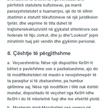
përfshirë statutete kufizimeve, pa marrë
parasyshstatutet e huamarrjes, që do të sillnin
zbatimin e statutit tëkufizimeve në një juridiksion
tjetër, dhe veprime të tilla duhet të
trajtohenekskluzivisht në gjykatat shtetërore ose
federale të Nju Jorkut, dhe ju dhe"Lookout" jepni
miratimin tuaj për vendin dhe gjykimin personal.
8. Çështje të përgjithshme
a. Veçueshmëria: Nëse një dispozitëe KeSH-it
bëhet e pavlefshme ose e pazbatueshme, ajo do
të modifikohetderi në masën e nevojshmepër të
ta paraqitur si të zbatueshme, pa humbur
qëllimine saj. Nëse një modifikim i tillë nuk ështëi
mundur, dispozitado të veçohet nga KeSH-idhe
KeSH-i do të mbetetnë fuqi dhe me efekttë plotë.
b. Mosheqja dorë:Moszbatimi ose vonesa në