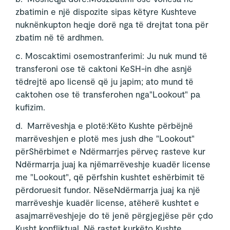
zbatimin e një dispozite sipas këtyre Kushteve
nuknënkupton heqje dorë nga të drejtat tona për
zbatim në të ardhmen.
c. Moscaktimi osemostranferimi: Ju nuk mund të
transferoni ose të caktoni KeSH-in dhe asnjë
tëdrejtë apo licensë që ju japim; ato mund të
caktohen ose të transferohen nga"Lookout" pa
kufizim.
d. Marrëveshja e plotë:Këto Kushte përbëjnë
marrëveshjen e plotë mes jush dhe "Lookout"
përShërbimet e Ndërmarrjes përveç rasteve kur
Ndërmarrja juaj ka njëmarrëveshje kuadër license
me "Lookout", që përfshin kushtet eshërbimit të
përdoruesit fundor. NëseNdërmarrja juaj ka një
marrëveshje kuadër license, atëherë kushtet e
asajmarrëveshjeje do të jenë përgjegjëse për çdo
Kusht konfliktual. Në rastet kurkëto Kushte