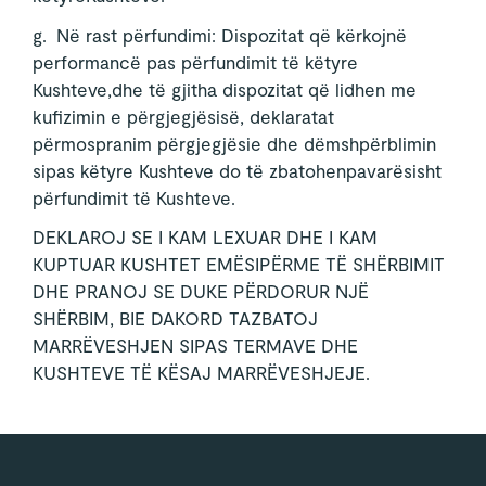
g. Në rast përfundimi: Dispozitat që kërkojnë
performancë pas përfundimit të këtyre
Kushteve,dhe të gjitha dispozitat që lidhen me
kufizimin e përgjegjësisë, deklaratat
përmospranim përgjegjësie dhe dëmshpërblimin
sipas këtyre Kushteve do të zbatohenpavarësisht
përfundimit të Kushteve.
DEKLAROJ SE I KAM LEXUAR DHE I KAM
KUPTUAR KUSHTET EMËSIPËRME TË SHËRBIMIT
DHE PRANOJ SE DUKE PËRDORUR NJË
SHËRBIM, BIE DAKORD TAZBATOJ
MARRËVESHJEN SIPAS TERMAVE DHE
KUSHTEVE TË KËSAJ MARRËVESHJEJE.