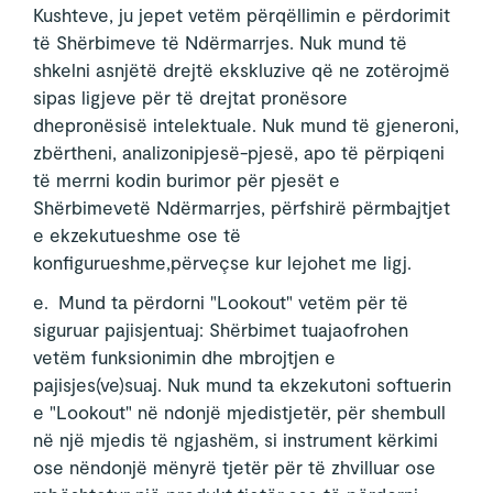
Kushteve, ju jepet vetëm përqëllimin e përdorimit
të Shërbimeve të Ndërmarrjes. Nuk mund të
shkelni asnjëtë drejtë ekskluzive që ne zotërojmë
sipas ligjeve për të drejtat pronësore
dhepronësisë intelektuale. Nuk mund të gjeneroni,
zbërtheni, analizonipjesë-pjesë, apo të përpiqeni
të merrni kodin burimor për pjesët e
Shërbimevetë Ndërmarrjes, përfshirë përmbajtjet
e ekzekutueshme ose të
konfigurueshme,përveçse kur lejohet me ligj.
e. Mund ta përdorni "Lookout" vetëm për të
siguruar pajisjentuaj: Shërbimet tuajaofrohen
vetëm funksionimin dhe mbrojtjen e
pajisjes(ve)suaj. Nuk mund ta ekzekutoni softuerin
e "Lookout" në ndonjë mjedistjetër, për shembull
në një mjedis të ngjashëm, si instrument kërkimi
ose nëndonjë mënyrë tjetër për të zhvilluar ose